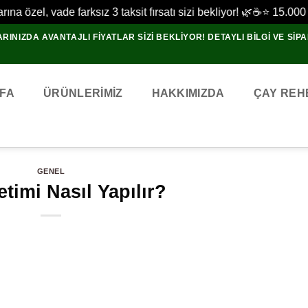
a özel, vade farksız 3 taksit fırsatı sizi bekliyor! 🌿☕
⭐ 15.000 + G
RINIZDA AVANTAJLI FIYATLAR SIZI BEKLIYOR! DETAYLI BILGI VE SIPAR
FA
ÜRÜNLERIMIZ
HAKKIMIZDA
ÇAY REH
GENEL
timi Nasıl Yapılır?