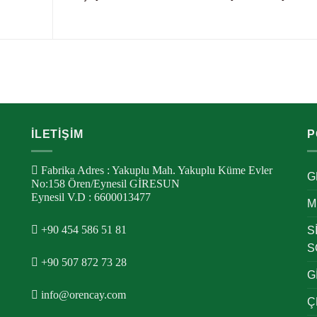
İLETİŞİM
P
Fabrika Adres : Yakuplu Mah. Yakuplu Küme Evler
G
No:158 Ören/Eynesil GİRESUN
Eynesil V.D : 6600013477
M
+90 454 586 51 81
S
S
+90 507 872 73 28
G
info@orencay.com
Ç