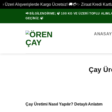
Üzeri Alışverişlerde Kargo Ücretsiz! 🚚
💳✨ Ziraat Kredi Kartların
İçeriğe
📢 BİLGİLENDİRME; 🍃 100 KG VE ÜZERI TOPLU ALIMLA
atla
GEÇINIZ. 🍃
ANASAY
Çay Üre
Çay Üretimi Nasıl Yapılır? Detaylı Anlatım