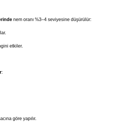
erinde
nem oranı %3–4 seviyesine düşürülür:
ar.
ini etkiler.
r
:
cına göre yapılır.