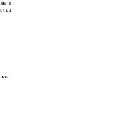
kültürü
ur. Bu
rabzon