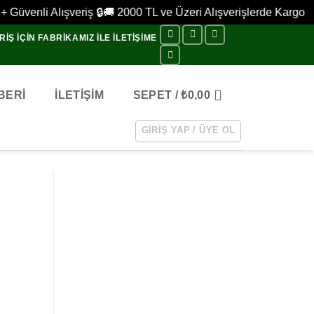
üvenli Alışveriş 🔒
🚚 2000 TL ve Üzeri Alışverişlerde Kargo Ücr
IŞ IÇIN FABRIKAMIZ ILE ILETIŞIME
BERİ
İLETİŞİM
SEPET /
₺
0,00
GIRIŞ YAP / ÜYE OL