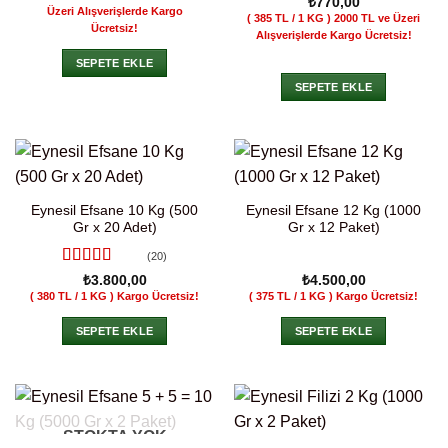
₺
770,00
Üzeri Alışverişlerde Kargo
( 385 TL / 1 KG )
2000 TL ve Üzeri
Ücretsiz!
Alışverişlerde Kargo Ücretsiz!
SEPETE EKLE
SEPETE EKLE
Eynesil Efsane 10 Kg (500
Eynesil Efsane 12 Kg (1000
Gr x 20 Adet)
Gr x 12 Paket)
(20)
5 üzerinden
₺
3.800,00
₺
4.500,00
4.95
oy aldı
( 380 TL / 1 KG )
Kargo Ücretsiz!
( 375 TL / 1 KG )
Kargo Ücretsiz!
SEPETE EKLE
SEPETE EKLE
STOKTA YOK