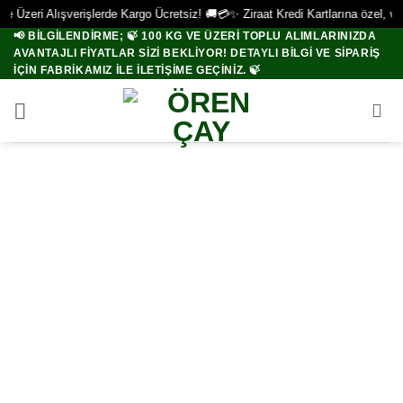
e Üzeri Alışverişlerde Kargo Ücretsiz! 🚚
💳✨ Ziraat Kredi Kartlarına özel, vade
📢 BİLGİLENDİRME; 🍃 100 KG VE ÜZERI TOPLU ALIMLARINIZDA
İçeriğe
AVANTAJLI FIYATLAR SIZI BEKLIYOR! DETAYLI BILGI VE SIPARIŞ
atla
IÇIN FABRIKAMIZ ILE ILETIŞIME GEÇINIZ. 🍃