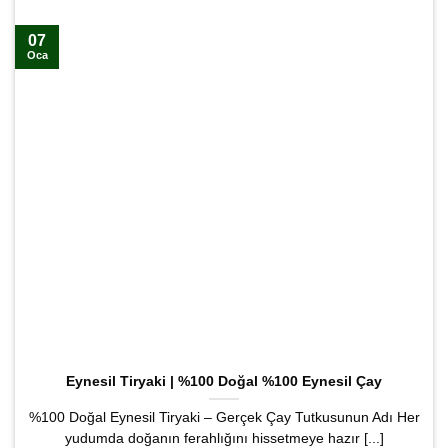
07
Oca
Eynesil Tiryaki | %100 Doğal %100 Eynesil Çay
%100 Doğal Eynesil Tiryaki – Gerçek Çay Tutkusunun Adı Her
yudumda doğanın ferahlığını hissetmeye hazır [...]