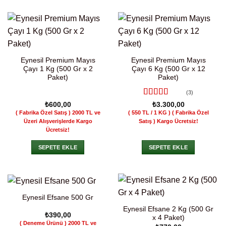
Eynesil Premium Mayıs
Eynesil Premium Mayıs
Çayı 1 Kg (500 Gr x 2
Çayı 6 Kg (500 Gr x 12
Paket)
Paket)
(3)
5 üzerinden
₺
600,00
₺
3.300,00
5
oy aldı
( Fabrika Özel Satış )
2000
TL ve
( 550 TL / 1 KG ) ( Fabrika Özel
Üzeri Alışverişlerde Kargo
Satış )
Kargo Ücretsiz!
Ücretsiz!
SEPETE EKLE
SEPETE EKLE
Eynesil Efsane 500 Gr
Eynesil Efsane 2 Kg (500 Gr
₺
390,00
x 4 Paket)
( Deneme Ürünü )
2000 TL ve